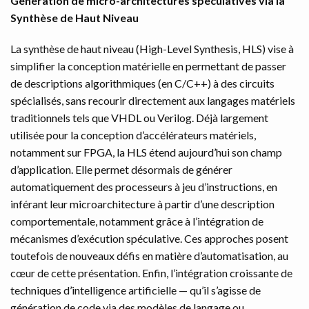
Génération de micro-architectures spéculatives via la
RÉSUMÉS
Synthèse de Haut Niveau
La synthèse de haut niveau (High-Level Synthesis, HLS) vise à
simplifier la conception matérielle en permettant de passer
de descriptions algorithmiques (en C/C++) à des circuits
spécialisés, sans recourir directement aux langages matériels
traditionnels tels que VHDL ou Verilog. Déjà largement
utilisée pour la conception d’accélérateurs matériels,
notamment sur FPGA, la HLS étend aujourd’hui son champ
d’application. Elle permet désormais de générer
automatiquement des processeurs à jeu d’instructions, en
inférant leur microarchitecture à partir d’une description
comportementale, notamment grâce à l’intégration de
mécanismes d’exécution spéculative. Ces approches posent
toutefois de nouveaux défis en matière d’automatisation, au
cœur de cette présentation. Enfin, l’intégration croissante de
techniques d’intelligence artificielle — qu’il s’agisse de
génération de code via des modèles de langage ou