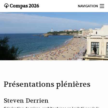
Compas 2026
NAVIGATION
ACCUEIL
SOUMISSIONS
KEYNOTES
PROGRAMME
COMITÉS
ACCÈS
Présentations plénières
INSCRIPTION
Steven Derrien
TUTORIELS